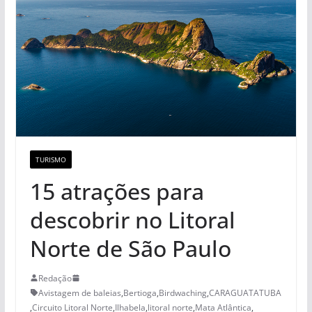
TURISMO
15 atrações para
descobrir no Litoral
Norte de São Paulo
Redação
Avistagem de baleias
,
Bertioga
,
Birdwaching
,
CARAGUATATUBA
,
Circuito Litoral Norte
,
Ilhabela
,
litoral norte
,
Mata Atlântica
,