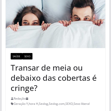
SAÚDE
SEXO
Transar de meia ou
debaixo das cobertas é
cringe?
Redação
Geração Y
,
hora H
,
Sexlog
,
Sexlog.com
,
SEXO
,
Sexo liberal