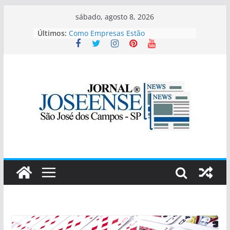
Pular
sábado, agosto 8, 2026
A Feimalhas está de volta!
para
Últimos:
Como Empresas Estão
o
Estruturando Processos Orientados
conteúdo
Por Dados
ZENON TOUR TÁXI E VAN
impulsiona o turismo em Porto
Seguro com serviços de transfer,
passeios e traslados de alto padrão
Educa Mais Brasil bolsas –
lançadas vagas para o segundo
semestre!
São José dos Campos será a capital
do vinho(experiências únicas e
rótulos exclusivos)