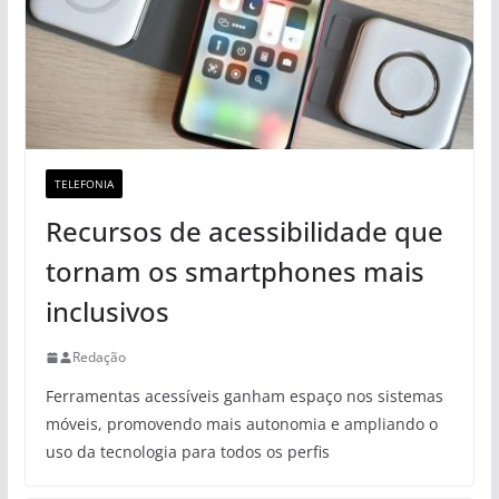
TELEFONIA
Recursos de acessibilidade que
tornam os smartphones mais
inclusivos
Redação
Ferramentas acessíveis ganham espaço nos sistemas
móveis, promovendo mais autonomia e ampliando o
uso da tecnologia para todos os perfis