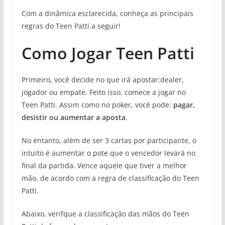
Com a dinâmica esclarecida, conheça as principais
regras do Teen Patti a seguir!
Como Jogar Teen Patti
Primeiro, você decide no que irá apostar:dealer,
jogador ou empate. Feito isso, comece a jogar no
Teen Patti. Assim como no poker, você pode:
pagar,
desistir ou aumentar a aposta
.
No entanto, além de ser 3 cartas por participante, o
intuito é aumentar o pote que o vencedor levará no
final da partida. Vence aquele que tiver a melhor
mão, de acordo com a regra de classificação do Teen
Patti.
Abaixo, verifque a classificação das mãos do Teen