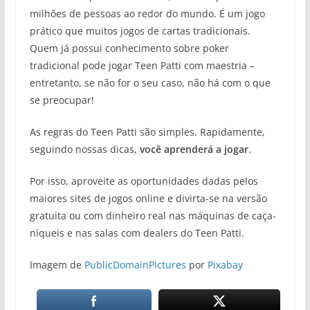
milhões de pessoas ao redor do mundo. É um jogo
prático que muitos jogos de cartas tradicionais.
Quem já possui conhecimento sobre poker
tradicional pode jogar Teen Patti com maestria –
entretanto, se não for o seu caso, não há com o que
se preocupar!
As regras do Teen Patti são simples. Rapidamente,
seguindo nossas dicas,
você aprenderá a jogar
.
Por isso, aproveite as oportunidades dadas pelos
maiores sites de jogos online e divirta-se na versão
gratuita ou com dinheiro real nas máquinas de caça-
níqueis e nas salas com dealers do Teen Patti.
Imagem de
PublicDomainPictures
por
Pixabay