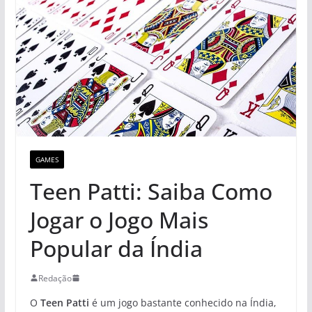
GAMES
Teen Patti: Saiba Como
Jogar o Jogo Mais
Popular da Índia
Redação
O
Teen Patti
é um jogo bastante conhecido na Índia,