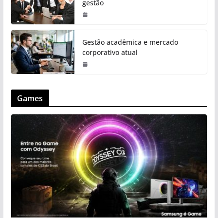
gestão
Gestão acadêmica e mercado
corporativo atual
Games