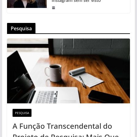
Instagram sem ser visto
Pesquisa
PESQUISA
A Função Transcendental do
Projeto de Pesquisa: Mais Que