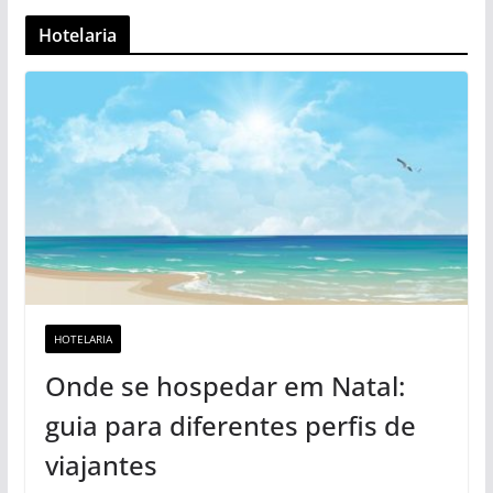
Hotelaria
HOTELARIA
Onde se hospedar em Natal:
guia para diferentes perfis de
viajantes