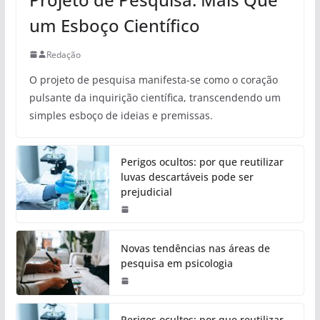
um Esboço Científico
Redação
O projeto de pesquisa manifesta-se como o coração
pulsante da inquirição científica, transcendendo um
simples esboço de ideias e premissas.
Perigos ocultos: por que reutilizar
luvas descartáveis pode ser
prejudicial
Novas tendências nas áreas de
pesquisa em psicologia
Perigos ocultos: por que reutilizar