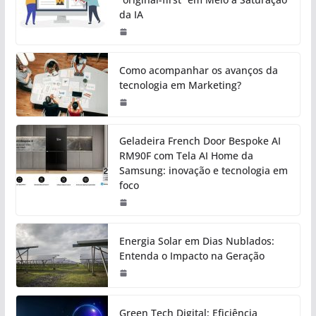
da IA
Como acompanhar os avanços da
tecnologia em Marketing?
Geladeira French Door Bespoke AI
RM90F com Tela AI Home da
Samsung: inovação e tecnologia em
foco
Energia Solar em Dias Nublados:
Entenda o Impacto na Geração
Green Tech Digital: Eficiência