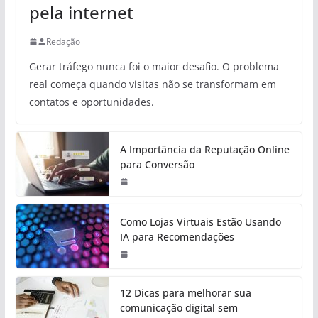
pela internet
Redação
Gerar tráfego nunca foi o maior desafio. O problema
real começa quando visitas não se transformam em
contatos e oportunidades.
A Importância da Reputação Online
para Conversão
Como Lojas Virtuais Estão Usando
IA para Recomendações
12 Dicas para melhorar sua
comunicação digital sem