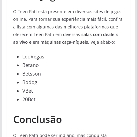
O Teen Patt está presente em diversos sites de jogos
online. Para tornar sua experiência mais fácil, confira
a lista com algumas das melhores plataformas que
oferecem Teen Patti em diversas
salas com dealers
ao vivo e em máquinas caça-níqueis
. Veja abaixo:
LeoVegas
Betano
Betsson
Bodog
VBet
20Bet
Conclusão
O Teen Patti pode ser indiano, mas conquista