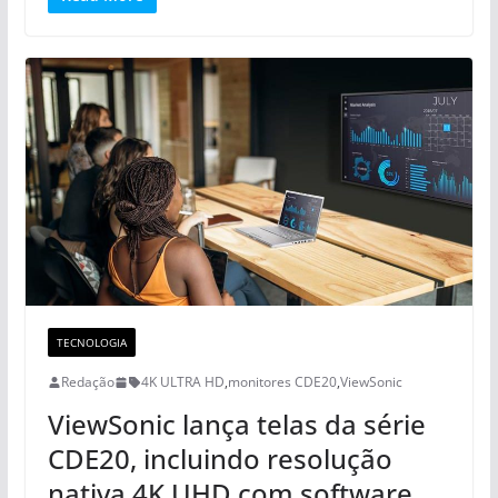
TECNOLOGIA
Redação
4K ULTRA HD
,
monitores CDE20
,
ViewSonic
ViewSonic lança telas da série
CDE20, incluindo resolução
nativa 4K UHD com software