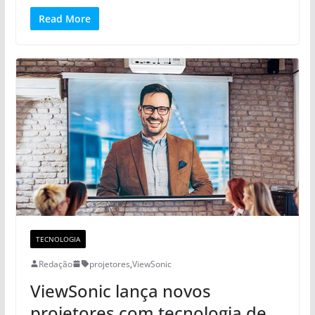
Read More
TECNOLOGIA
Redação
projetores
,
ViewSonic
ViewSonic lança novos
projetores com tecnologia de