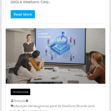
(GtG) A ViewSonic Corp.,
Read More
TECNOLOGIA
Redação
educação híbrida
,
gerente geral da ViewSonic
,
Ricardo Lenti
,