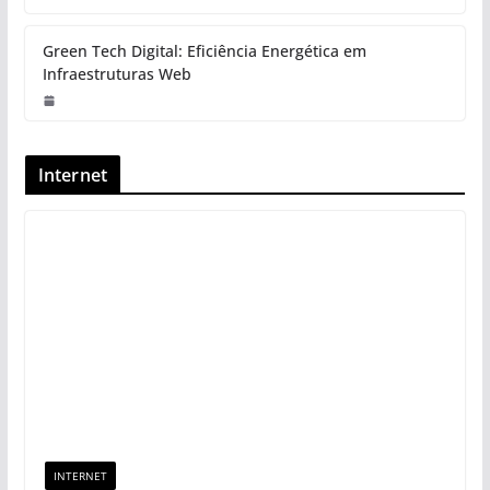
Energia Solar em Dias Nublados:
Entenda o Impacto na Geração
Green Tech Digital: Eficiência
Energética em Infraestruturas Web
Internet