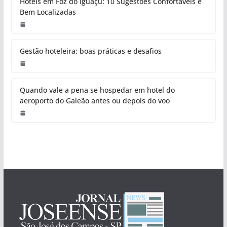
guia para diferentes perfis de
viajantes
Redação
Natal, capital do Rio Grande do Norte, é conhecida
por suas praias paradisíacas, clima tropical e rica
cultura local. Ao
Como Escolher um Hotel 5 Estrelas no Rio de Janeiro
para uma Experiência de Luxo
Hotéis em Foz do Iguaçu: 10 Sugestões Confortáveis e
Bem Localizadas
Gestão hoteleira: boas práticas e desafios