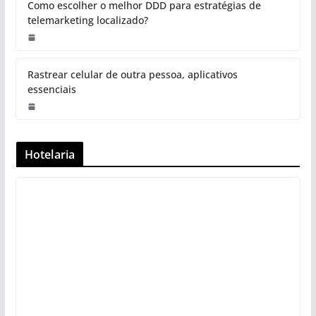
Ferramentas acessíveis ganham espaço nos sistemas
móveis, promovendo mais autonomia e ampliando o
uso da tecnologia para todos os perfis
A evolução dos celulares históricos: de 1973 aos
smartphones modernos
Celular roubado: o que fazer após o roubo e como se
proteger
Como escolher o melhor DDD para estratégias de
telemarketing localizado?
Rastrear celular de outra pessoa, aplicativos