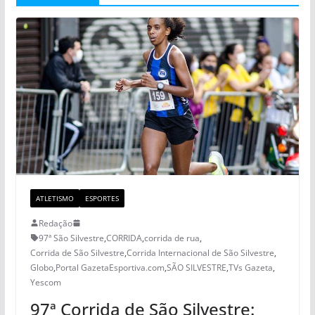
ATLETISMO
ESPORTES
Redação
97ª São Silvestre
,
CORRIDA
,
corrida de rua
,
Corrida de São Silvestre
,
Corrida Internacional de São Silvestre
,
Globo
,
Portal GazetaEsportiva.com
,
SÃO SILVESTRE
,
TVs Gazeta
,
Yescom
97ª Corrida de São Silvestre: