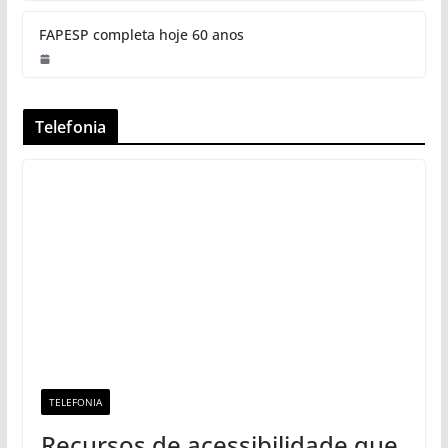
Novas tendências nas áreas de
pesquisa em psicologia
Perigos ocultos: por que reutilizar
luvas descartáveis pode ser
prejudicial
Ricardo Galvão é novo presidente do CNPq
FAPESP completa hoje 60 anos