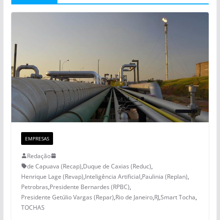
EMPRESAS
Redação
de Capuava (Recap)
,
Duque de Caxias (Reduc)
,
Henrique Lage (Revap)
,
Inteligência Artificial
,
Paulinia (Replan)
,
Petrobras
,
Presidente Bernardes (RPBC)
,
Presidente Getúlio Vargas (Repar)
,
Rio de Janeiro
,
RJ
,
Smart Tocha
,
TOCHAS