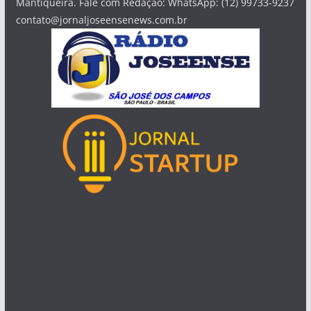
Mantiqueira. Fale com Redação: WhatsApp: (12) 99733-9237
contato@jornaljoseensenews.com.br