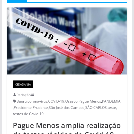
CIDADANIA
Redação
Bauru
,
coronavírus
,
COVID-19
,
Osasco
,
Pague Menos
,
PANDEMIA
,
Presidente Prudente
,
São José dos Campos
,
SÃO CARLOS
,
teste
,
testes de Covid-19
Pague Menos amplia realização