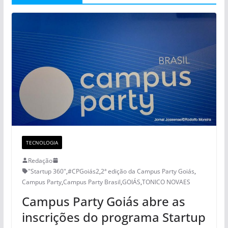
TECNOLOGIA
Redação
"Startup 360"
,
#CPGoiás2
,
2ª edição da Campus Party Goiás
,
Campus Party
,
Campus Party Brasil
,
GOIÁS
,
TONICO NOVAES
Campus Party Goiás abre as
inscrições do programa Startup