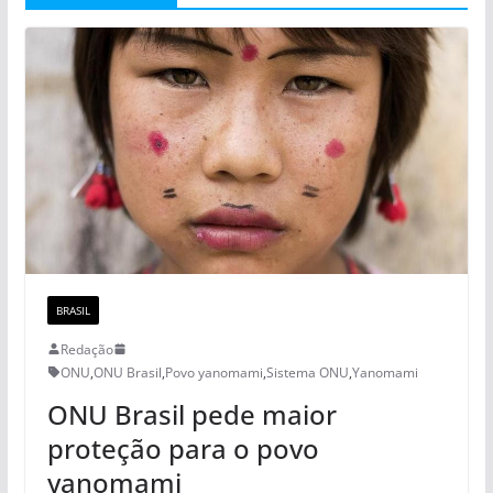
BRASIL
Redação
ONU
,
ONU Brasil
,
Povo yanomami
,
Sistema ONU
,
Yanomami
ONU Brasil pede maior
proteção para o povo
yanomami