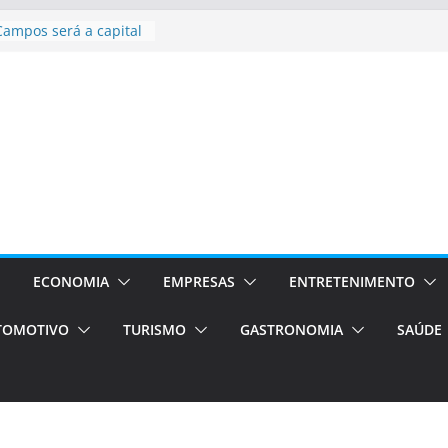
asil bolsas –
as para o segundo
Campos será a capital
riências únicas e
ivos)
stá de volta!
as Estão
 Processos Orientados
TÁXI E VAN
turismo em Porto
rviços de transfer,
ECONOMIA
EMPRESAS
ENTRETENIMENTO
aslados de alto padrão
TOMOTIVO
TURISMO
GASTRONOMIA
SAÚDE