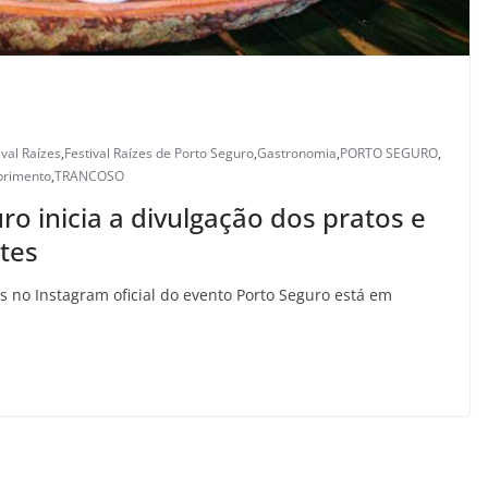
ival Raízes
,
Festival Raízes de Porto Seguro
,
Gastronomia
,
PORTO SEGURO
,
brimento
,
TRANCOSO
ro inicia a divulgação dos pratos e
tes
 no Instagram oficial do evento Porto Seguro está em