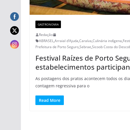
GASTRONOMIA
Redação
ABRASEL
,
Arraial d’Ajuda
,
Caraíva
,
Culinária indígena
,
Fest
Prefeitura de Porto Seguro
,
Sebrae
,
Sicoob Costa do Desco
Festival Raízes de Porto Segu
estabelecimentos participan
As postagens dos pratos acontecem todos os dias
contagem regressiva para o
Read More