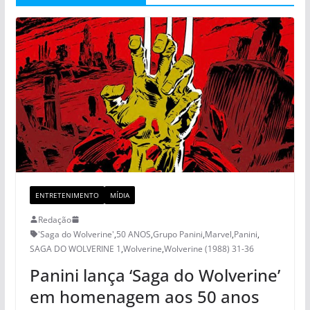
ENTRETENIMENTO
MÍDIA
Redação
'Saga do Wolverine'
,
50 ANOS
,
Grupo Panini
,
Marvel
,
Panini
,
SAGA DO WOLVERINE 1
,
Wolverine
,
Wolverine (1988) 31-36
Panini lança ‘Saga do Wolverine’
em homenagem aos 50 anos