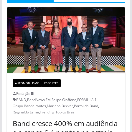
AUTOMOBILISMO
ESPORTES
Redação
BAND
,
BandNews FM
,
Felipe Giaffone
,
FORMULA 1
,
Grupo Bandeirantes
,
Mariana Becker
,
Portal da Band
,
Reginaldo Leme
,
Trending Topics Brasil
Band cresce 400% em audiência