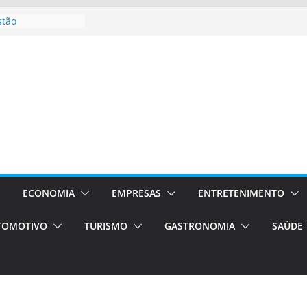
stão
essos Orientados
 E VAN
smo em Porto
s de transfer,
os de alto padrão
bolsas –
ra o segundo
os será a capital
cias únicas e
ECONOMIA
EMPRESAS
ENTRETENIMENTO
e volta!
TOMOTIVO
TURISMO
GASTRONOMIA
SAÚDE