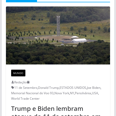
MUNDO
Redação
11 de Setembro
,
Donald Trump
,
ESTADOS UNIDOS
,
Joe Biden
,
Memorial Nacional do Voo 93
,
Nova York
,
NY
,
Pensilvânia
,
USA
,
World Trade Center
Trump e Biden lembram