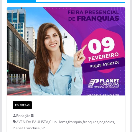
EMPRESAS
Redação
AVENIDA PAULISTA
,
Club Homs
,
franquia
,
franquias
,
negócios
,
Planet Franchise
,
SP