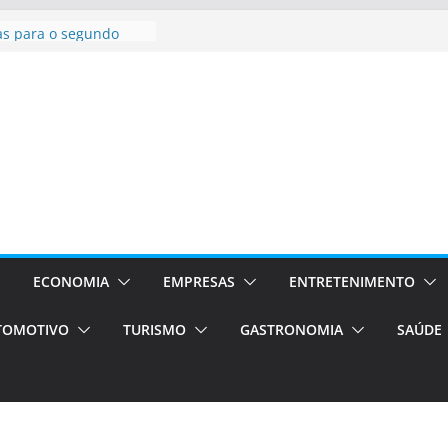
asil bolsas –
as para o segundo
Campos será a capital
riências únicas e
ivos)
stá de volta!
as Estão
 Processos Orientados
TÁXI E VAN
 turismo em Porto
rviços de transfer,
ECONOMIA
EMPRESAS
ENTRETENIMENTO
aslados de alto padrão
TOMOTIVO
TURISMO
GASTRONOMIA
SAÚDE