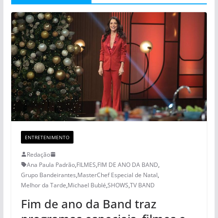
ENTRETENIMENTO
Redação
Ana Paula Padrão
,
FILMES
,
FIM DE ANO DA BAND
,
Grupo Bandeirantes
,
MasterChef Especial de Natal
,
Melhor da Tarde
,
Michael Bublé
,
SHOWS
,
TV BAND
Fim de ano da Band traz