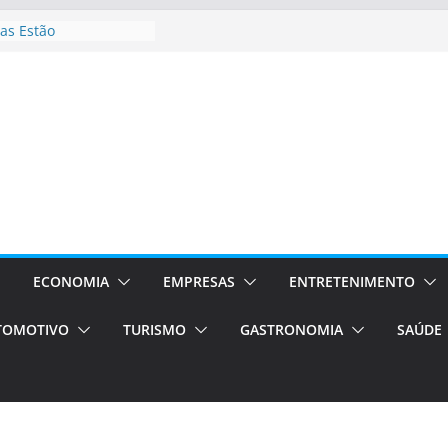
as Estão
 Processos Orientados
TÁXI E VAN
turismo em Porto
rviços de transfer,
aslados de alto padrão
asil bolsas –
as para o segundo
Campos será a capital
riências únicas e
ivos)
ECONOMIA
EMPRESAS
ENTRETENIMENTO
stá de volta!
TOMOTIVO
TURISMO
GASTRONOMIA
SAÚDE