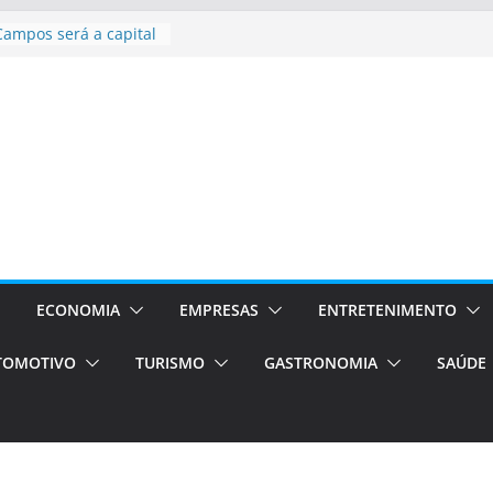
Campos será a capital
riências únicas e
ivos)
stá de volta!
as Estão
 Processos Orientados
TÁXI E VAN
turismo em Porto
rviços de transfer,
aslados de alto padrão
asil bolsas –
as para o segundo
ECONOMIA
EMPRESAS
ENTRETENIMENTO
TOMOTIVO
TURISMO
GASTRONOMIA
SAÚDE