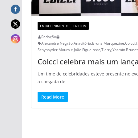
ENTRETENIMENTO
FASHION
Redação
Alexandre Negrão
,
Anavitória
,
Bruna Marquezine
,
Colcci
,
f
Schynayder Moura e João Figueiredo
,
Tierry
,
Yasmin Brunet
Colcci celebra mais um la
Um time de celebridades esteve presente no eve
a chegada de
Read More