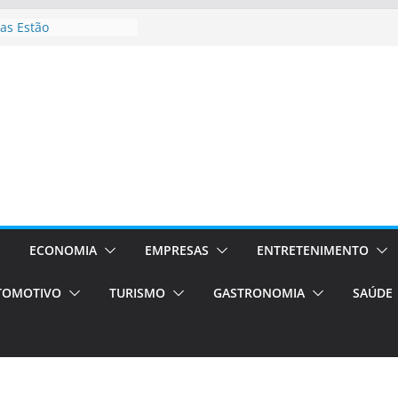
as Estão
 Processos Orientados
TÁXI E VAN
turismo em Porto
rviços de transfer,
aslados de alto padrão
asil bolsas –
as para o segundo
Campos será a capital
riências únicas e
ivos)
ECONOMIA
EMPRESAS
ENTRETENIMENTO
stá de volta!
TOMOTIVO
TURISMO
GASTRONOMIA
SAÚDE