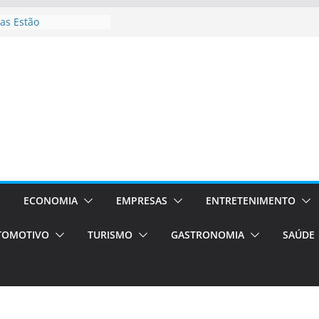
as Estão
 Processos Orientados
TÁXI E VAN
turismo em Porto
rviços de transfer,
aslados de alto padrão
asil bolsas –
as para o segundo
Campos será a capital
riências únicas e
ivos)
ECONOMIA
EMPRESAS
ENTRETENIMENTO
stá de volta!
TOMOTIVO
TURISMO
GASTRONOMIA
SAÚDE