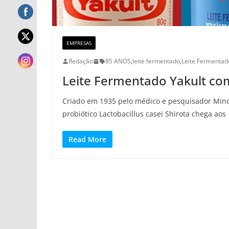
EMPRESAS
Redação
85 ANOS
,
leite fermentado
,
Leite Fermentad
Leite Fermentado Yakult co
Criado em 1935 pelo médico e pesquisador Minor
probiótico Lactobacillus casei Shirota chega aos
Read More