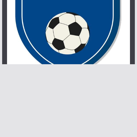
Copyright © 2026
Jornal Joseense News
. Todos os direitos
reservados.
Tema:
ColorMag
por ThemeGrill. Powered by
WordPress
.