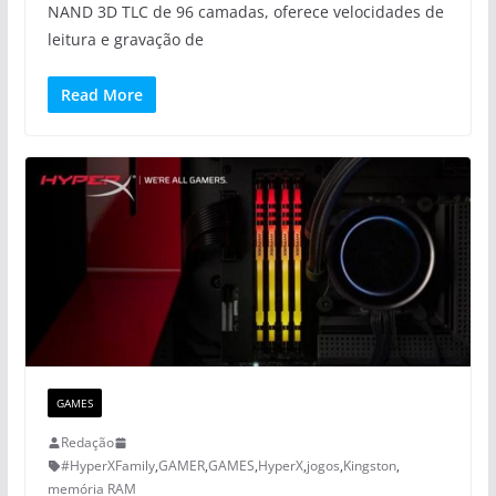
NAND 3D TLC de 96 camadas, oferece velocidades de
leitura e gravação de
Read More
GAMES
Redação
#HyperXFamily
,
GAMER
,
GAMES
,
HyperX
,
jogos
,
Kingston
,
memória RAM