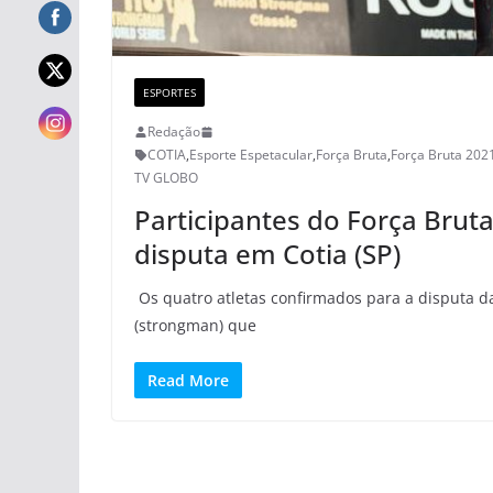
ESPORTES
Redação
COTIA
,
Esporte Espetacular
,
Força Bruta
,
Força Bruta 202
TV GLOBO
Participantes do Força Bruta
disputa em Cotia (SP)
Os quatro atletas confirmados para a disputa da
(strongman) que
Read More