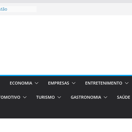
stão
essos Orientados
 E VAN
smo em Porto
s de transfer,
os de alto padrão
bolsas –
ra o segundo
os será a capital
cias únicas e
ECONOMIA
EMPRESAS
ENTRETENIMENTO
e volta!
TOMOTIVO
TURISMO
GASTRONOMIA
SAÚDE