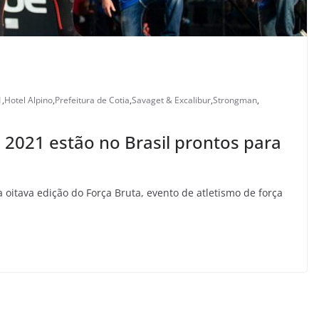
1
,
Hotel Alpino
,
Prefeitura de Cotia
,
Savaget & Excalibur
,
Strongman
,
 2021 estão no Brasil prontos para
 oitava edição do Força Bruta, evento de atletismo de força