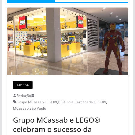
EMPRESAS
Redação
Grupo MCassab
,
LEGO®
,
LOJA
,
Loja Certificada LEGO®
,
MCassab
,
São Paulo
Grupo MCassab e LEGO®
celebram o sucesso da