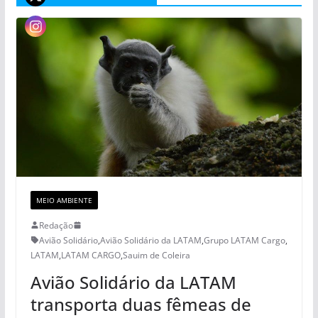
MEIO AMBIENTE
Redação
Avião Solidário
,
Avião Solidário da LATAM
,
Grupo LATAM Cargo
,
LATAM
,
LATAM CARGO
,
Sauim de Coleira
Avião Solidário da LATAM
transporta duas fêmeas de