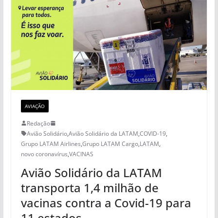
AVIAÇÃO
Redação
Avião Solidário
,
Avião Solidário da LATAM
,
COVID-19
,
Grupo LATAM Airlines
,
Grupo LATAM Cargo
,
LATAM
,
novo coronavírus
,
VACINAS
Avião Solidário da LATAM
transporta 1,4 milhão de
vacinas contra a Covid-19 para
11 estados