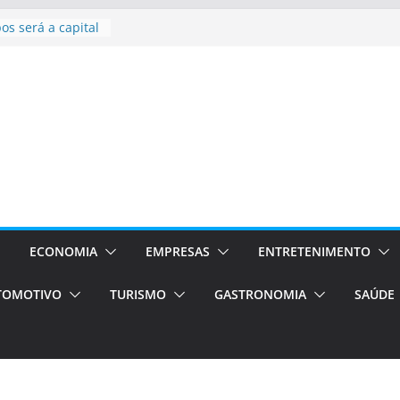
bolsas –
ra o segundo
os será a capital
cias únicas e
e volta!
stão
essos Orientados
 E VAN
smo em Porto
s de transfer,
ECONOMIA
EMPRESAS
ENTRETENIMENTO
os de alto padrão
TOMOTIVO
TURISMO
GASTRONOMIA
SAÚDE