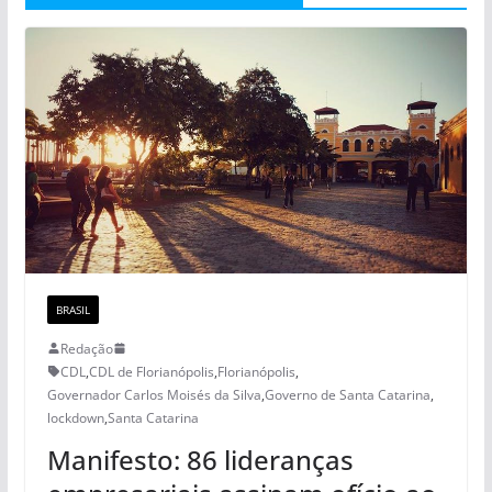
BRASIL
Redação
CDL
,
CDL de Florianópolis
,
Florianópolis
,
Governador Carlos Moisés da Silva
,
Governo de Santa Catarina
,
lockdown
,
Santa Catarina
Manifesto: 86 lideranças