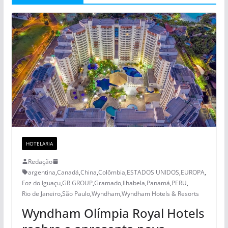
HOTELARIA
Redação
argentina
,
Canadá
,
China
,
Colômbia
,
ESTADOS UNIDOS
,
EUROPA
,
Foz do Iguaçu
,
GR GROUP
,
Gramado
,
Ilhabela
,
Panamá
,
PERU
,
Rio de Janeiro
,
São Paulo
,
Wyndham
,
Wyndham Hotels & Resorts
Wyndham Olímpia Royal Hotels