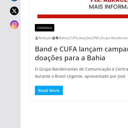
CIDADANIA
Redação
Bahia
,
CUFA
,
doações
,
FNA
,
Grupo Bandeiran
Band e CUFA lançam campan
doações para a Bahia
O Grupo Bandeirantes de Comunicação e Central 
durante o Brasil Urgente, apresentado por José
Read More