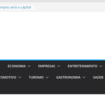
ampos será a capital
iências únicas e
vos)
á de volta!
 Estão
rocessos Orientados
ÁXI E VAN
urismo em Porto
viços de transfer,
lados de alto padrão
sil bolsas –
 para o segundo
ECONOMIA
EMPRESAS
ENTRETENIMENTO
TOMOTIVO
TURISMO
GASTRONOMIA
SAÚDE