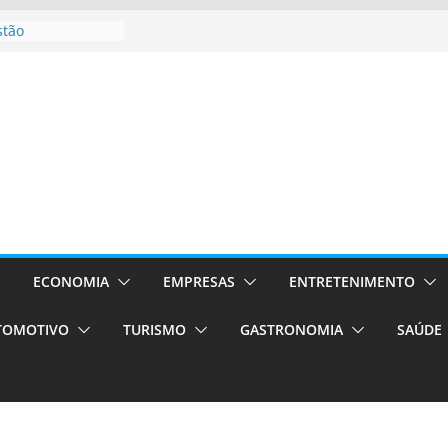
stão
essos Orientados
 E VAN
smo em Porto
s de transfer,
os de alto padrão
bolsas –
ra o segundo
os será a capital
cias únicas e
ECONOMIA
EMPRESAS
ENTRETENIMENTO
e volta!
TOMOTIVO
TURISMO
GASTRONOMIA
SAÚDE