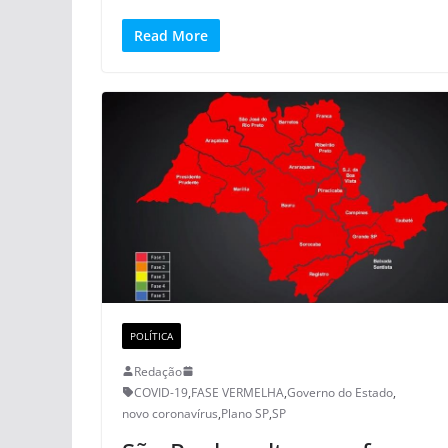
Read More
POLÍTICA
Redação
COVID-19
,
FASE VERMELHA
,
Governo do Estado
,
novo coronavírus
,
Plano SP
,
SP