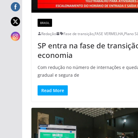
BRASIL
Redação
Fase de transição
,
FASE VERMELHA
,
Plano S
SP entra na fase de transiç
economia
Com redução no número de internações e queda 
gradual e segura de
Read More