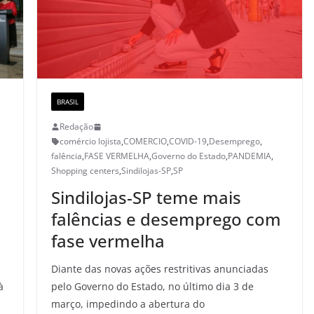
BRASIL
Redação
comércio lojista
,
COMERCIO
,
COVID-19
,
Desemprego
,
falência
,
FASE VERMELHA
,
Governo do Estado
,
PANDEMIA
,
Shopping centers
,
Sindilojas-SP
,
SP
Sindilojas-SP teme mais
falências e desemprego com
fase vermelha
Diante das novas ações restritivas anunciadas
à
pelo Governo do Estado, no último dia 3 de
março, impedindo a abertura do