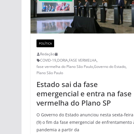
POLÍTICA
Redação
COVID-19
,
DORIA
,
FASE VERMELHA
,
fase vermelha do Plano São Paulo
,
Governo do Estado
,
Plano São Paulo
Estado sai da fase
emergencial e entra na fase
vermelha do Plano SP
O Governo do Estado anunciou nesta sexta-feira
(9) o fim da fase emergencial de enfrentamento 
pandemia a partir da