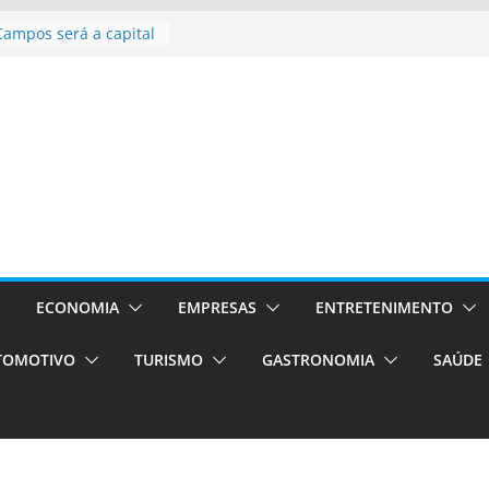
asil bolsas –
as para o segundo
Campos será a capital
riências únicas e
ivos)
stá de volta!
as Estão
 Processos Orientados
TÁXI E VAN
turismo em Porto
rviços de transfer,
aslados de alto padrão
ECONOMIA
EMPRESAS
ENTRETENIMENTO
TOMOTIVO
TURISMO
GASTRONOMIA
SAÚDE