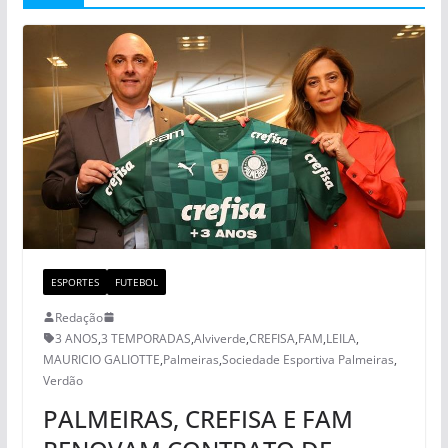
ESPORTES
FUTEBOL
Redação
3 ANOS
,
3 TEMPORADAS
,
Alviverde
,
CREFISA
,
FAM
,
LEILA
,
MAURICIO GALIOTTE
,
Palmeiras
,
Sociedade Esportiva Palmeiras
,
Verdão
PALMEIRAS, CREFISA E FAM