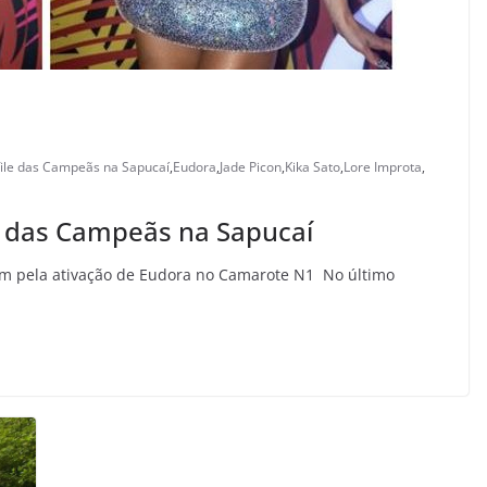
ile das Campeãs na Sapucaí
,
Eudora
,
Jade Picon
,
Kika Sato
,
Lore Improta
,
e das Campeãs na Sapucaí
ram pela ativação de Eudora no Camarote N1 No último