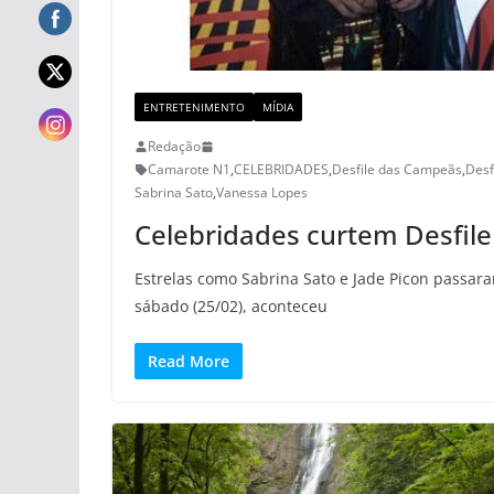
ENTRETENIMENTO
MÍDIA
Redação
Camarote N1
,
CELEBRIDADES
,
Desfile das Campeãs
,
Desf
Sabrina Sato
,
Vanessa Lopes
Celebridades curtem Desfil
Estrelas como Sabrina Sato e Jade Picon passa
sábado (25/02), aconteceu
Read More