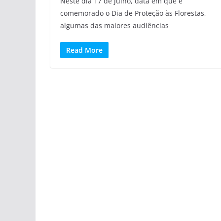
Neste dia 17 de julho, data em que é
comemorado o Dia de Proteção às Florestas,
algumas das maiores audiências
Read More