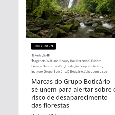
MEIO AMBIENTE
Redação
agência W3Haus
,
Beauty Box
,
Berenice?
,
Eudora
,
Eume e Beleza na Web
,
Fundação Grupo Boticário
,
Instituto Grupo Boticário
,
O Boticário
,
Vult; quem disse
Marcas do Grupo Boticário
se unem para alertar sobre 
risco de desaparecimento
das florestas