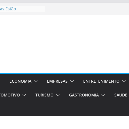
as Estão
 Processos Orientados
TÁXI E VAN
turismo em Porto
rviços de transfer,
aslados de alto padrão
asil bolsas –
as para o segundo
Campos será a capital
riências únicas e
ivos)
ECONOMIA
EMPRESAS
ENTRETENIMENTO
stá de volta!
TOMOTIVO
TURISMO
GASTRONOMIA
SAÚDE