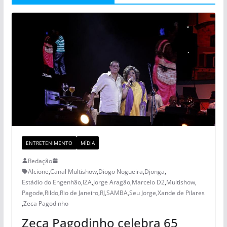
ENTRETENIMENTO
MÍDIA
Redação
Alcione
,
Canal Multishow
,
Diogo Nogueira
,
Djonga
,
Estádio do Engenhão
,
IZA
,
Jorge Aragão
,
Marcelo D2
,
Multishow
,
Pagode
,
Rildo
,
Rio de Janeiro
,
RJ
,
SAMBA
,
Seu Jorge
,
Xande de Pilares
,
Zeca Pagodinho
Zeca Pagodinho celebra 65