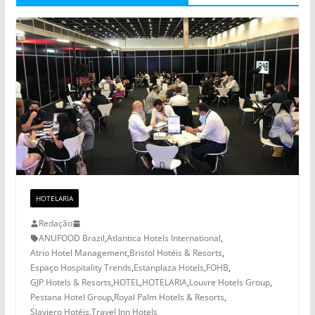
HOTELARIA
Redação
ANUFOOD Brazil
,
Atlantica Hotels International
,
Atrio Hotel Management
,
Bristol Hotéis & Resorts
,
Espaço Hospitality Trends
,
Estanplaza Hotels
,
FOHB
,
GJP Hotels & Resorts
,
HOTEL
,
HOTELARIA
,
Louvre Hotels Group
,
Pestana Hotel Group
,
Royal Palm Hotels & Resorts
,
Slaviero Hotéis
,
Travel Inn Hotels