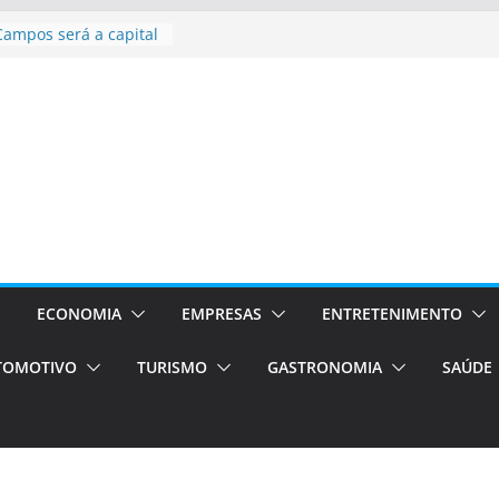
Campos será a capital
riências únicas e
ivos)
stá de volta!
as Estão
 Processos Orientados
TÁXI E VAN
turismo em Porto
rviços de transfer,
aslados de alto padrão
asil bolsas –
as para o segundo
ECONOMIA
EMPRESAS
ENTRETENIMENTO
TOMOTIVO
TURISMO
GASTRONOMIA
SAÚDE