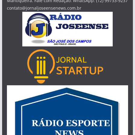
Mantiqueira. Fale com Redação: WhatsApp: (12) 99733-9237
contato@jornaljoseensenews.com.br