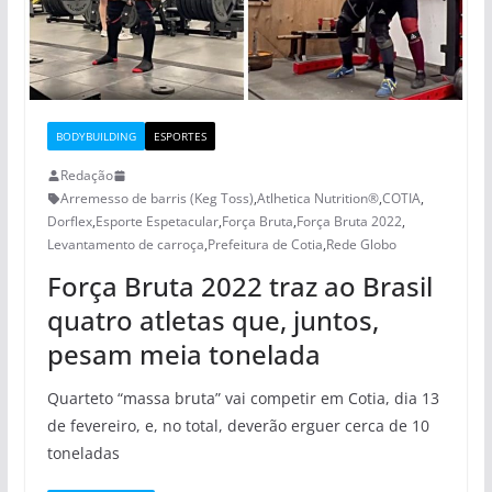
BODYBUILDING
ESPORTES
Redação
Arremesso de barris (Keg Toss)
,
Atlhetica Nutrition®
,
COTIA
,
Dorflex
,
Esporte Espetacular
,
Força Bruta
,
Força Bruta 2022
,
Levantamento de carroça
,
Prefeitura de Cotia
,
Rede Globo
Força Bruta 2022 traz ao Brasil
quatro atletas que, juntos,
pesam meia tonelada
Quarteto “massa bruta” vai competir em Cotia, dia 13
de fevereiro, e, no total, deverão erguer cerca de 10
toneladas