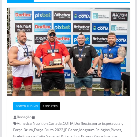
BODYBUILDING
ESPORTES
Redação
Atlhetica Nutrition
,
Canada
,
COTIA
,
Dorflex
,
Esporte Espetacular
,
Força Bruta
,
Força Bruta 2022
,
JF Caron
,
Magnum Relógios
,
Pixbet
,
Prefeitura de Cotia
,
Savaget & Excalibur Promoções e Eventos
,