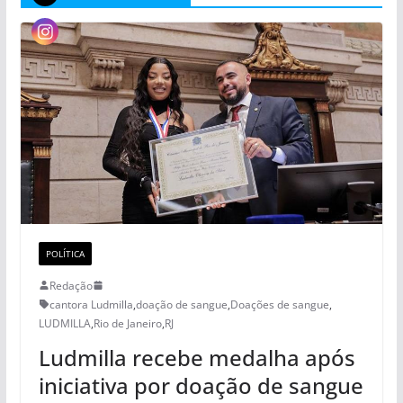
POLÍTICA
Redação
cantora Ludmilla
,
doação de sangue
,
Doações de sangue
,
LUDMILLA
,
Rio de Janeiro
,
RJ
Ludmilla recebe medalha após
iniciativa por doação de sangue