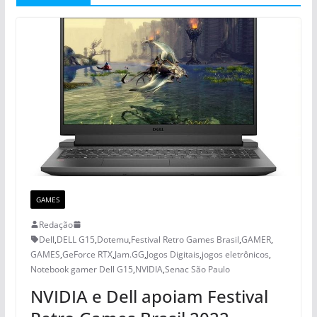
GAMES
Redação
Dell
,
DELL G15
,
Dotemu
,
Festival Retro Games Brasil
,
GAMER
,
GAMES
,
GeForce RTX
,
Jam.GG
,
Jogos Digitais
,
jogos eletrônicos
,
Notebook gamer Dell G15
,
NVIDIA
,
Senac São Paulo
NVIDIA e Dell apoiam Festival