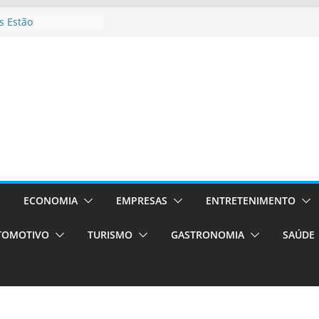
 Estão
rocessos Orientados
ÁXI E VAN
urismo em Porto
viços de transfer,
lados de alto padrão
sil bolsas –
 para o segundo
ampos será a capital
iências únicas e
vos)
ECONOMIA
EMPRESAS
ENTRETENIMENTO
á de volta!
TOMOTIVO
TURISMO
GASTRONOMIA
SAÚDE