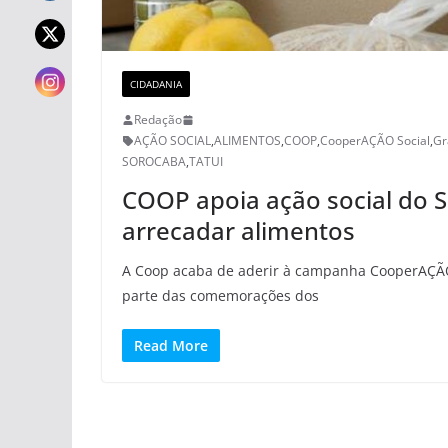
CIDADANIA
Redação
AÇÃO SOCIAL
,
ALIMENTOS
,
COOP
,
CooperAÇÃO Social
,
Gr
SOROCABA
,
TATUI
COOP apoia ação social do 
arrecadar alimentos
A Coop acaba de aderir à campanha CooperAÇÃO 
parte das comemorações dos
Read More