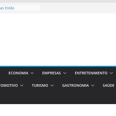
as Estão
 Processos Orientados
TÁXI E VAN
turismo em Porto
rviços de transfer,
aslados de alto padrão
asil bolsas –
as para o segundo
Campos será a capital
riências únicas e
ivos)
ECONOMIA
EMPRESAS
ENTRETENIMENTO
stá de volta!
TOMOTIVO
TURISMO
GASTRONOMIA
SAÚDE