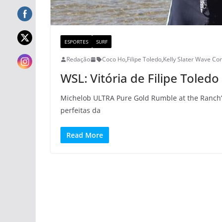
ESPORTES
SURF
Redação
Coco Ho
,
Filipe Toledo
,
Kelly Slater Wave C
WSL: Vitória de Filipe Toled
Michelob ULTRA Pure Gold Rumble at the Ranch” 
perfeitas da
Read More