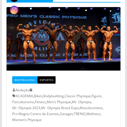
BODYBUILDING
ESPORTES
Redação
ACADEMIA
,
Bikini
,
Bodybuilding
,
Classic Physique
,
Figure
,
Fisiculturismo
,
Fitness
,
Men’s Physique
,
Mr. Olympia
,
Mr. Olympia 2023
,
Mr. Olympia Brasil Expo
,
Musclecontest
,
Pro Magno Centro de Eventos
,
Savaget
,
TREINO
,
Wellness
,
Women’s Physique