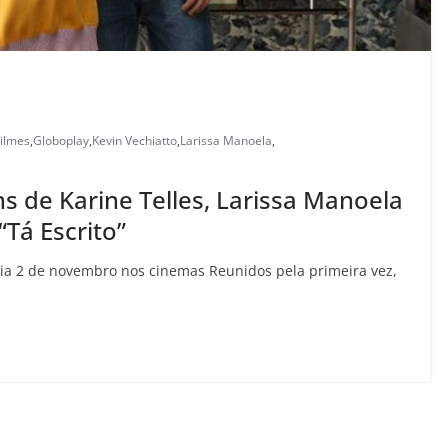
ilmes
,
Globoplay
,
Kevin Vechiatto
,
Larissa Manoela
,
s de Karine Telles, Larissa Manoela
“Tá Escrito”
eia 2 de novembro nos cinemas Reunidos pela primeira vez,