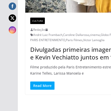
CULTURA
Redação
André Luiz Frambach
,
Caroline Dallarosa
,
cinema
,
Globo F
PARIS ENTRETENIMENTO
,
Paris Filmes
,
Victor Lamoglia
Divulgadas primeiras imagen
e Kevin Vechiatto juntos em 
Filme produzido pela Paris Entretenimento estr
Karine Telles, Larissa Manoela e
Read More