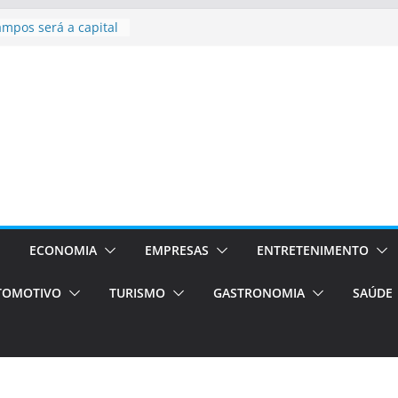
sil bolsas –
 para o segundo
ampos será a capital
iências únicas e
vos)
á de volta!
 Estão
rocessos Orientados
ÁXI E VAN
urismo em Porto
viços de transfer,
lados de alto padrão
ECONOMIA
EMPRESAS
ENTRETENIMENTO
TOMOTIVO
TURISMO
GASTRONOMIA
SAÚDE