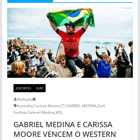
ESPORTES
SURF
Redação
Austrália
,
Carissa Moore
,
CT
,
GABRIEL MEDINA
,
Surf
,
Surfista Gabriel Medina
,
WSL
GABRIEL MEDINA E CARISSA
MOORE VENCEM O WESTERN