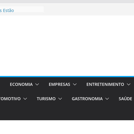
á de volta!
 Estão
rocessos Orientados
ÁXI E VAN
urismo em Porto
viços de transfer,
lados de alto padrão
sil bolsas –
 para o segundo
ampos será a capital
iências únicas e
ECONOMIA
EMPRESAS
ENTRETENIMENTO
vos)
TOMOTIVO
TURISMO
GASTRONOMIA
SAÚDE