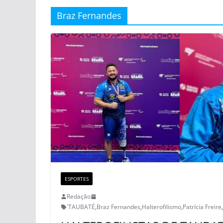
Braz Fernandes
ESPORTES
Redação
´TAUBATÉ
,
Braz Fernandes
,
Halterofilismo
,
Patrícia Freire
,