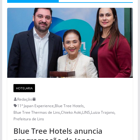
HOTELARIA
Redação
11ª Japan Experience
,
Blue Tree Hotels
,
Blue Tree Thermas de Lins
,
Chieko Aoki
,
LINS
,
Luiza Trajano
,
Prefeitura de Lins
Blue Tree Hotels anuncia