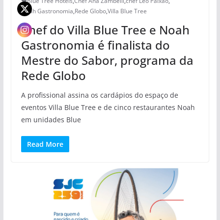
Blue Tree Hotels
,
Chef Ana Zambelli
,
chef Leo Paixão
,
Noah Gastronomia
,
Rede Globo
,
Villa Blue Tree
Chef do Villa Blue Tree e Noah
Gastronomia é finalista do
Mestre do Sabor, programa da
Rede Globo
A profissional assina os cardápios do espaço de
eventos Villa Blue Tree e de cinco restaurantes Noah
em unidades Blue
Read More