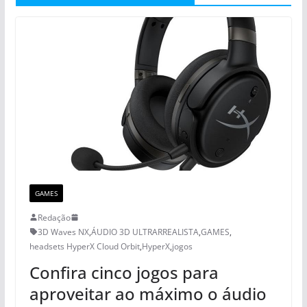
GAMES
Redação
3D Waves NX
,
ÁUDIO 3D ULTRARREALISTA
,
GAMES
,
headsets HyperX Cloud Orbit
,
HyperX
,
jogos
Confira cinco jogos para
aproveitar ao máximo o áudio