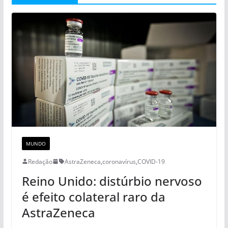
MUNDO
Redação
AstraZeneca
,
coronavírus
,
COVID-19
Reino Unido: distúrbio nervoso
é efeito colateral raro da
AstraZeneca