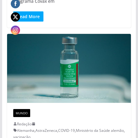
programa Covax em
Read More
MUNDO
Redação
Alemanha
,
AstraZeneca
,
COVID-19
,
Ministério da Saúde alemão
,
vacinação