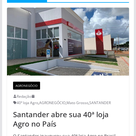
AGRONEGÓCIO
Redação
40ª loja Agro
,
AGRONEGÓCIO
,
Mato Grosso
,
SANTANDER
Santander abre sua 40ª loja
Agro no País
O Santander inaugurou sua 40ª loja Agro no Brasil.