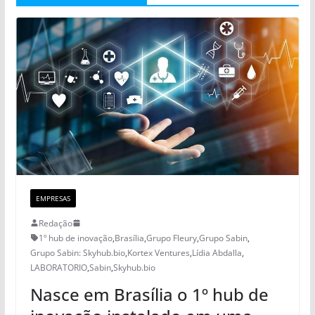
EMPRESAS
Redação
1º hub de inovação
,
Brasília
,
Grupo Fleury
,
Grupo Sabin
,
Grupo Sabin: Skyhub.bio
,
Kortex Ventures
,
Lídia Abdalla
,
LABORATORIO
,
Sabin
,
Skyhub.bio
Nasce em Brasília o 1º hub de